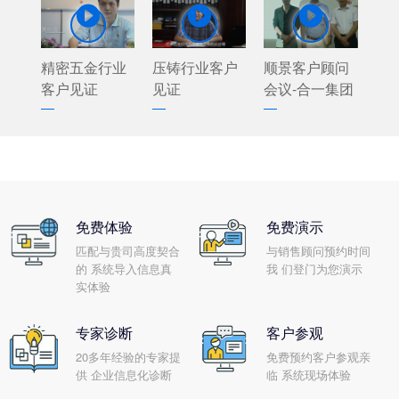



精密五金行业
压铸行业客户
顺景客户顾问
客户见证
见证
会议-合一集团
免费体验
免费演示
匹配与贵司高度契合
与销售顾问预约时间
的 系统导入信息真
我 们登门为您演示
实体验
专家诊断
客户参观
20多年经验的专家提
免费预约客户参观亲
供 企业信息化诊断
临 系统现场体验