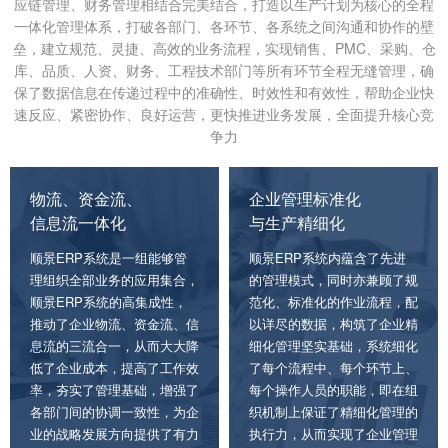
应链管理、财务管理相结合完美结合，打造以生产计划为核心的全程
一体化管理体系，打破各部门、各环节、各系统之间沟通和协作的壁
垒，建立规范、灵捷、高效的业务流程，实现销售、PMC、采购、仓
库、品质、人资、财务、工程技术部门等所有环节全程无缝管理，确
保了数据信息在传递过程中的准确性、时效性和有效性，帮助企业快
速反应、紧密协作、良好运营，更快推进业务发展，全面提升核心竞
争力
物流、资金流、
企业管理标准化
信息流一体化
与生产精细化
顺景ERP系统是一组能够管
顺景ERP系统内蕴含了先进
理组织全部业务的应用集合，
的管理模式，同时亦兼顾了规
顺景ERP系统的高集成性，
范化、标准化的作业流程，配
推动了企业物流、资金流、信
以详尽的数据，构筑了企业精
息流的三流合一，从而大大降
细化管理坚实基础，系统细化
低了企业成本，提高了工作效
了每个流程中、每个环节上、
率，夯实了管理基础，增强了
每个操作人员的职能，即在组
各部门间的协调一致性，为企
织机制上保证了精细化管理的
业的战略发展方向提供了有力
执行力，从而实现了企业管理