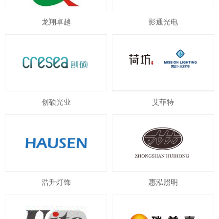
龙翔卓越
影通光电
创硕光业
艾菲特
浩升灯饰
惠泓照明