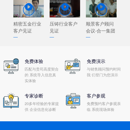



精密五金行业
压铸行业客户
顺景客户顾问
客户见证
见证
会议-合一集团
免费体验
免费演示
匹配与贵司高度契合
与销售顾问预约时间
的 系统导入信息真
我 们登门为您演示
实体验
专家诊断
客户参观
20多年经验的专家提
免费预约客户参观亲
供 企业信息化诊断
临 系统现场体验