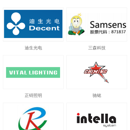
迪生光电
三森科技
正锝照明
驰铭