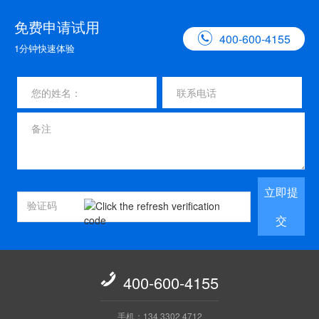
免费申请试用

400-600-4155
1分钟快速体验
立即提
交

400-600-4155
手机：134 3302 4712