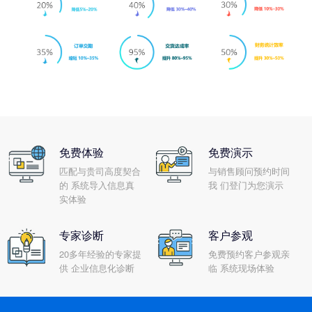
免费体验
免费演示
匹配与贵司高度契合
与销售顾问预约时间
的 系统导入信息真
我 们登门为您演示
实体验
专家诊断
客户参观
20多年经验的专家提
免费预约客户参观亲
供 企业信息化诊断
临 系统现场体验