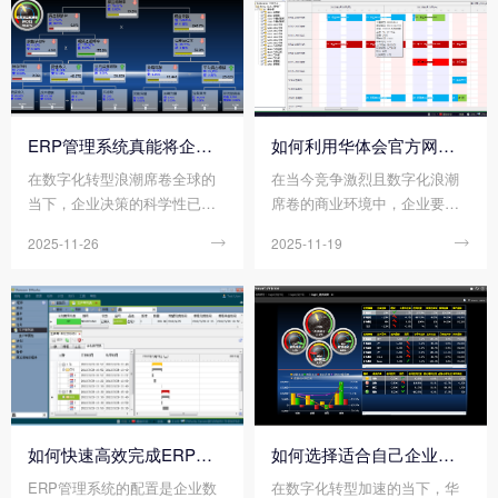
ERP管理系统真能将企业数据转化为可执行决策吗?
如何利用华体会官方网页版-华体会（中国） 系统更好提升企业运营效率?
在数字化转型浪潮席卷全球的
在当今竞争激烈且数字化浪潮
当下，企业决策的科学性已成
席卷的商业环境中，企业要想
为决定其生存与发展的核心要
脱颖而出、实现可持续发展，
2025-11-26

2025-11-19

素。传统决策模式依赖经验判
提升运营效率是关键所在。而
断与局部数据，而现代企业亟
华体会官方网页版-华体会（中
需通过系统化工具将分散数据
国） 系统作为企业管理的核心
转化为可执行的决策方案。其
工具，正凭借其强大的整合与
中，ERP管理系统作为企业资
协同能力，成为企业提升运营
源整合的核心平台，正通过其
效率的得力助手。
强大的数据整合、分析与决策
支持能力，成为破解这一难题
的关键工具。
如何快速高效完成ERP管理系统配置?
如何选择适合自己企业的华体会官方网页版-华体会（中国） ?
ERP管理系统的配置是企业数
在数字化转型加速的当下，华