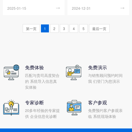
会官方网页版-华体会（中国）
其兼具多层次与多维度的复杂
2025-01-15

2024-12-31

系统成为了企业数据精准流
结构，成为了企业运营管理不
转、业务流程高效执行以及管
可或缺的重要工具。通过高效
理决策迅速准确的坚强后盾，
集成企业的各类资源，企业ER
第一页
1
2
3
4
5
最后一页
为企业在激烈的市场竞争中赢
P管理系统能够实现对企业运营
得宝贵优势。正因如此，对华
活动的全方位规划及精准控
体会官方网页版-华体会（中
制，为企业的可持续发展奠定
国） 系统稳定程度进行全面而
了坚实的基础。
细致的评估，不仅是确保企业
业务连续性和高效运营不可或
免费体验
免费演示
缺的基石，更是推动企业加速
数字化转型、实现可持续发展
匹配与贵司高度契合
与销售顾问预约时间
的 系统导入信息真
我 们登门为您演示
的关键驱动力。
实体验
专家诊断
客户参观
20多年经验的专家提
免费预约客户参观亲
供 企业信息化诊断
临 系统现场体验