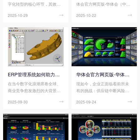
字化转型的核心环节，其效率
体会官方网页版-华体会（中
直接影响项目落地周期与业务
国） 已成为企业提升管理效
2025-10-29

2025-10-22

价值释放速度。然而，传统ER
率、构建竞争力的核心工具。
P管理系统配置方式暴露出诸多
然而，市场上的华体会官方网
弊端，需求模糊导致方向偏
页版-华体会（中国） 在功能架
差、流程冗余造成资源浪费、
构、实施模式、服务能力等方
技术壁垒阻碍实施进度，这些
面存在显著差异，企业若缺乏
问题使得配置周期不断延长、
系统性选型方法，易陷入“功能
成本持续超支，严重制约了企
冗余导致成本浪费”或“适配不足
业数字化转型的步伐。
引发二次改造”的困境。那么您
知道如何选择适合自己企业的
ERP管理系统如何助力企业实现高效管理?
华体会官方网页版-华体会（中国） 系统的基本结构包含有哪些?
华体会官方网页版-华体会（中
在当今数字化浪潮席卷全球、
现如今，企业正面临着前所未
国） 吗?
商业竞争愈发激烈的大背景
有的挑战：供应链中断风险加
下，企业面临着前所未有的挑
剧、客户需求瞬息万变、跨部
2025-09-30

2025-09-24

战与机遇。高效管理成为企业
门协作效率低下、数据孤岛导
在这场时代大考中脱颖而出的
致决策滞后……这些痛点不仅
关键要素，而ERP管理系统凭
侵蚀着企业的利润空间，更可
借其强大的资源整合与流程优
能使其在激烈的市场竞争中逐
化能力，逐渐成为企业提升管
步丧失优势。而华体会官方网
理效能、实现可持续发展的核
页版-华体会（中国） 系统，作