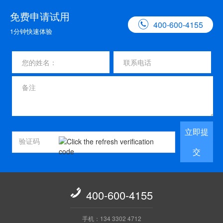
免费申请试用

400-600-4155
1分钟快速体验
立即提
交

400-600-4155
手机：134 3302 4712