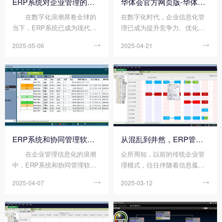
ERP系统对企业管理的影响
华体会官方网页版-华体会（中国） 如何助力企业实现信息化管理?
准制导\"的运营体系。那么您知
在数字化浪潮席卷全球的
在数字化时代，企业信息化管
道在华体会官方网页版-华体会
当下，ERP系统已成为现代企
理已成为提升竞争力、优化资
（中国） 中,如何体现销售与运
业提升管理效能、实现可持续
源配置、提高运营效率的关
营规划?
2025-05-06

2025-04-21

增长的核心工具。作为集成化
键。ERP(Enterprise Resource
信息管理系统，ERP通过打通
Planning)软件，作为企业资源
财务、生产、供应链、人力资
规划的核心工具，正以其强大
源等核心业务环节，重构企业
的集成性和灵活性，助力企业
运营逻辑，推动管理效...
实现全面的信息化管理。那么
您知道华体会官方网页版-华体
会（中国） 如何助力企业实现
信息化管理吗?
ERP系统和协同管理软件的不同
从混乱到井然，ERP管理系统如何重塑企业管理流程?
在企业管理信息化的浪潮
众所周知，以前的传统企业管
中，ERP系统和协同管理软件
理模式，往往伴随着信息孤
作为两大核心工具，各自扮演
岛、流程繁琐、决策滞后等问
2025-04-07

2025-03-12

着不可或缺的角色。尽管它们
题，严重制约了企业的发展。
都致力于提升企业的运营效率
因此，为了在激烈的市场竞争
和管理水平，但两者在功能、
中脱颖而出，企业不仅需要拥
应用范围、用户群体等方面存
有创新的产品和服务，更需要