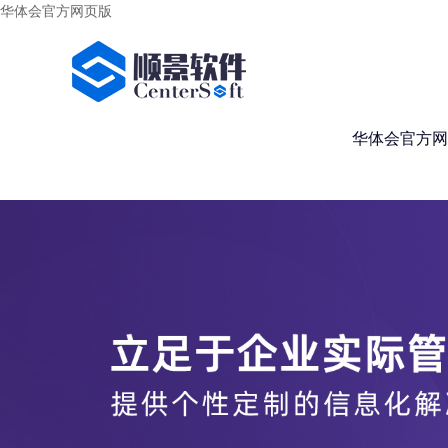
华体会官方网页版
华体会官方网