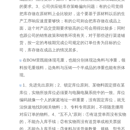
的要求。3、公司供应链库存策略偏向问题：有的公司觉得
把库存做在原材料上会比较好，这个要基于原材料以后的生
产工序响应速度要够快；有的公司则会把库存做在成品上
面，这个对产品交货期要求较高的公司会用得比较多；同时
也跟公司的销售政策和销售环境有关，对于那些进行渠道铺
货，按一定的考核期完成公司规定的订单任务为目标的公
司，库存做在成品上的情况居多。
在BOM里既能体现毛重，也能分别体现边角料与净重，领
u
料按毛重领料，边角料与压铸一个半成品的净重也能有所体
现。
1、先进先出原则；2、锁定库位原则。某物料固定摆在某
u
库位，实物所放库位必须要与电脑电脑系统中的一致。库位
编码就像一个人的家庭地址一样重要，没有固定库位，就无
法快速地找到相关物料；3、专料专用原则，不得随意挪用
对应订单的物料。4、"五不入"原则：①有送货单而没有实物
的，不能办入库手续；②有实物而没有送货单或相关票据
的，不能办入库手续；③来料与送货单数量、规格、型号不