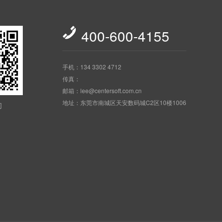

400-600-4155
手机：134 3302 4712
传真：
邮箱：lee@centersoft.com.cn
地址：东莞市南城区天安数码城C2区10楼1006
们