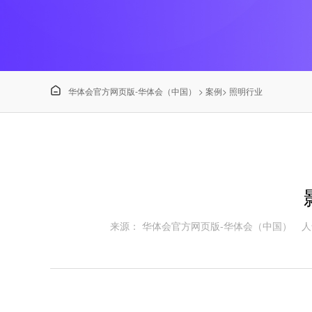

华体会官方网页版-华体会（中国）
>
案例
>
照明行业
来源： 华体会官方网页版-华体会（中国）
人