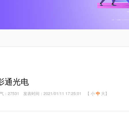
影通光电
气：27531
发表时间：2021/01/11 17:25:01
【
小
中
大
】