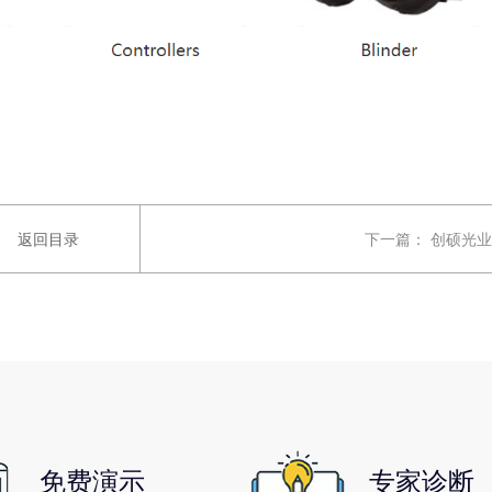
返回目录
下一篇：
创硕光业
免费演示
专家诊断