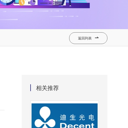
返回列表

相关推荐