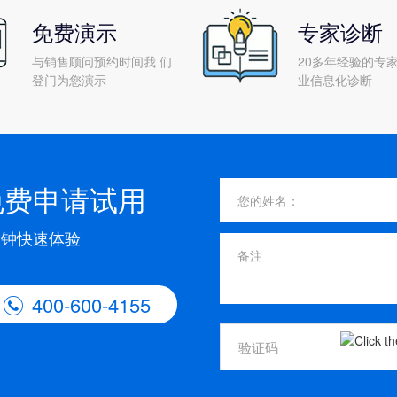
免费演示
专家诊断
与销售顾问预约时间我 们
20多年经验的专家
登门为您演示
业信息化诊断
免费申请试用
分钟快速体验
400-600-4155
