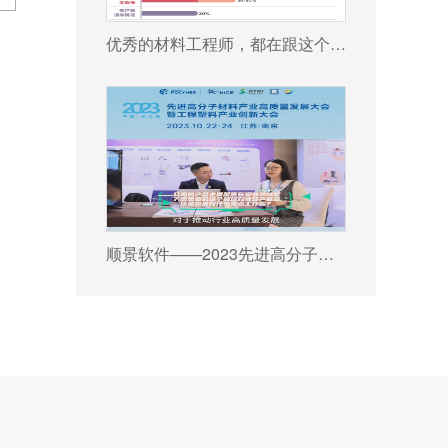
优秀的材料工程师，都在跟这个新朋友打交道!
顺景软件——2023先进高分子材料产业高质量发展大会暨工程塑料产业创新大会