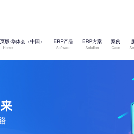
页版-华体会（中国）
ERP产品
ERP方案
案例
Home
Software
Solution
Case
Se