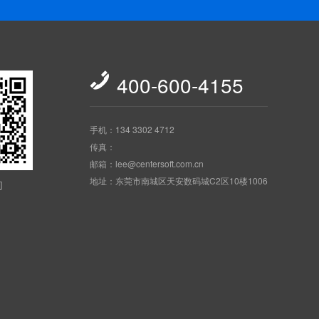

400-600-4155
手机：134 3302 4712
传真：
邮箱：lee@centersoft.com.cn
地址：东莞市南城区天安数码城C2区10楼1006
们