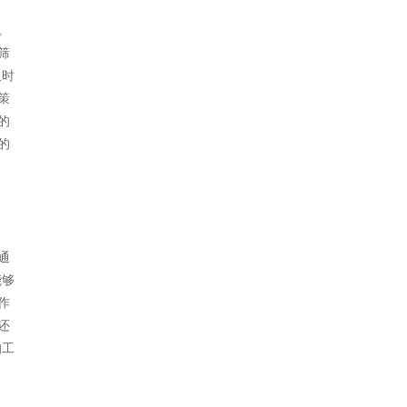
。
筛
及时
策
的
的
通
能够
作
还
的工