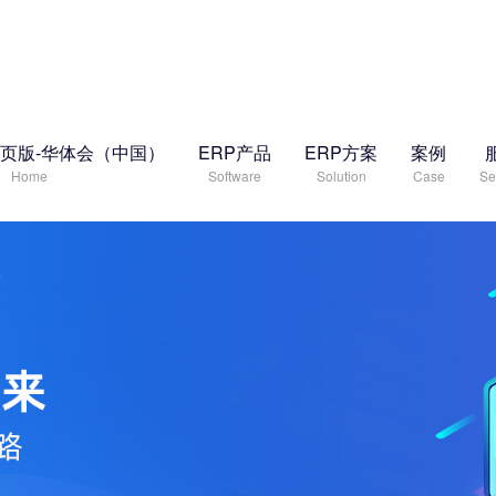
页版-华体会（中国）
ERP产品
ERP方案
案例
Home
Software
Solution
Case
Se