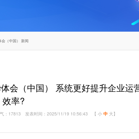
体会（中国） 新闻
华体会（中国） 系统更好提升企业运
效率?
气：17813
发表时间：2025/11/19 10:56:43
【
小
中
大
】