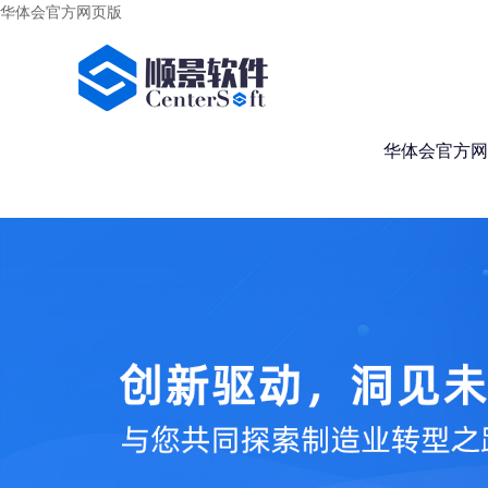
华体会官方网页版
华体会官方网