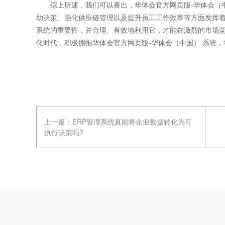
综上所述，我们可以看出，华体会官方网页版-华体会（中
助决策、强化供应链管理以及提升员工工作效率等方面发挥着
系统的重要性，并合理、有效地利用它，才能在激烈的市场
化时代，积极拥抱华体会官方网页版-华体会（中国） 系统
上一篇：
ERP管理系统真能将企业数据转化为可
执行决策吗?