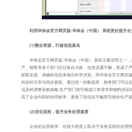
利用华体会官方网页版-华体会（中国） 系统更好提升企
(1)整合资源，打破信息孤岛
华体会官方网页版-华体会（中国） 系统主要优势之一，
产、销售等各个部门往往各自为政，信息流通不畅，形成了严
获取全面、准确的信息来做出科学决策。而华体会官方网页版
的实时共享与同步更新。通过统一的数据库，财务部门可以实
况及时调整采购策略;生产部门则可根据订单需求和物料供应
高了企业内部的协同效率，避免了因信息不畅而导致的生产
(2)优化流程，提升业务处理速度
企业的运营效率，在很大程度上取决于业务流程的合理性与