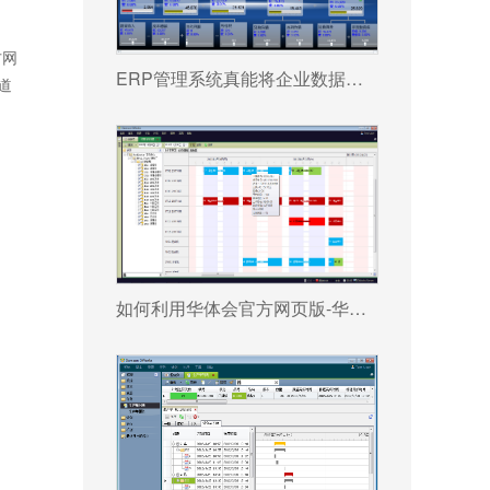
方网
ERP管理系统真能将企业数据转化为可执行决策吗?
道
如何利用华体会官方网页版-华体会（中国） 系统更好提升企业运营效率?