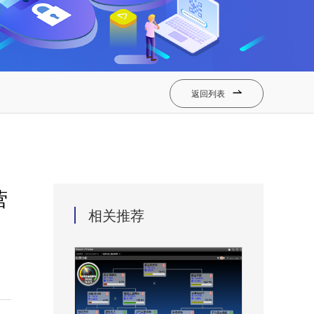
返回列表

营
相关推荐